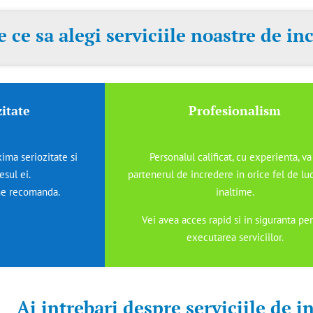
e ce sa alegi serviciile noastre de i
itate
Profesionalism
ima seriozitate si
Personalul calificat, cu experienta, va 
esul ei.
partenerul de incredere in orice fel de luc
 ne recomanda.
inaltime.
Vei avea acces rapid si in siguranta pe
executarea serviciilor.
Ai intrebari despre serviciile de i