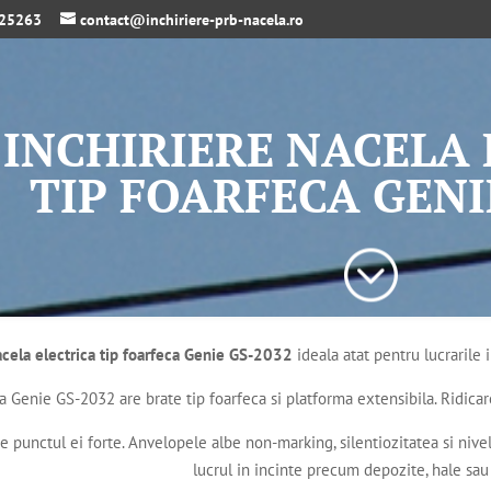
325263
contact@inchiriere-prb-nacela.ro
INCHIRIERE NACELA 
TIP FOARFECA GENI
;
acela electrica tip foarfeca Genie GS-2032
ideala atat pentru lucrarile 
 Genie GS-2032 are brate tip foarfeca si platforma extensibila. Ridicare
te punctul ei forte. Anvelopele albe non-marking, silentiozitatea si niv
lucrul in incinte precum depozite, hale sau 