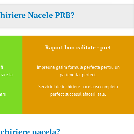
nchiriere Nacele PRB?
Raport bun calitate - pret
fi
Impreuna gasim formula perfecta pentru un
rare la
parteneriat perfect.
Serviciul de inchiriere nacela va completa
ntru
perfect succesul afacerii tale.
nchiriere nacela?