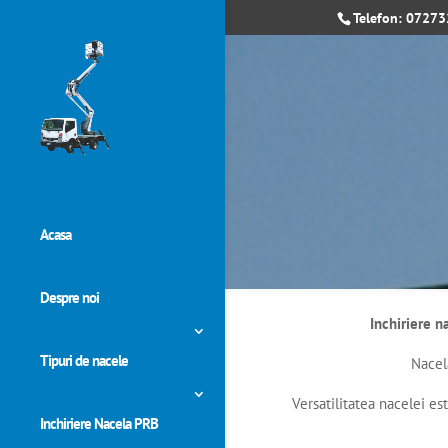
Telefon: 0727
Acasa
Despre noi
Inchiriere n
Tipuri de nacele
Nacela
Versatilitatea nacelei es
Inchiriere Nacela PRB