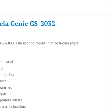
cela Genie GS-2032
e GS-2032
este usor de folosit in orice lucrari aflate
ndustrial
alpi
corperisuri
lame
atrasnet
opaci
prafete vitrate
ucrari la inaltime