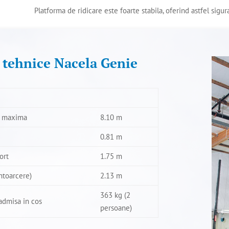
Platforma de ridicare este foarte stabila, oferind astfel sigu
i tehnice Nacela Genie
u maxima
8.10 m
0.81 m
ort
1.75 m
ntoarcere)
2.13 m
363 kg (2
dmisa in cos
persoane)