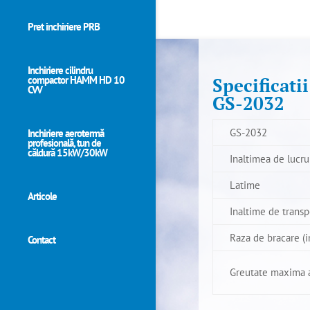
Pret inchiriere PRB
Inchiriere cilindru
Specificati
compactor HAMM HD 10
CVV
GS-2032
GS-2032
Inchiriere aerotermă
profesională, tun de
căldură 15kW/30kW
Inaltimea de lucr
Latime
Articole
Inaltime de transp
Raza de bracare (i
Contact
Greutate maxima a