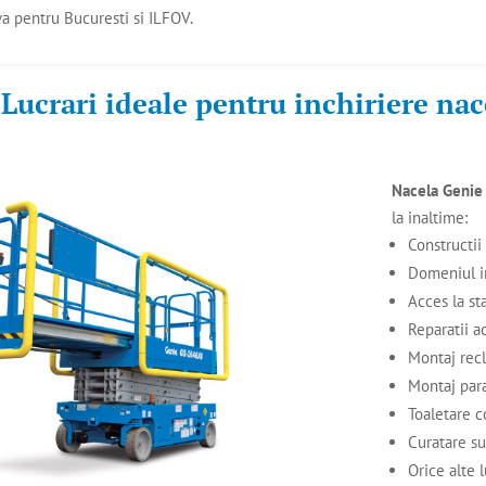
a pentru Bucuresti si ILFOV.
Lucrari ideale pentru inchiriere na
Nacela Geni
la inaltime:
Constructii
Domeniul i
Acces la st
Reparatii a
Montaj rec
Montaj par
Toaletare c
Curatare su
Orice alte l