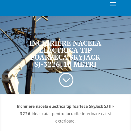
INCHIRIERE NACELA
ELECTRICA TIP
FOARFECA SKYJACK
SJ-3226, 10 METRI
;
Inchiriere nacela electrica tip foarfeca SkyJack SJ III-
3226
ideala atat pentru lucrarile interioare cat si
exterioare.