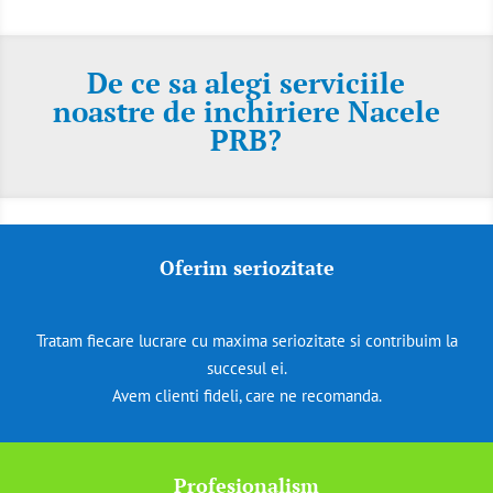
De ce sa alegi serviciile
noastre de inchiriere Nacele
PRB?
Oferim seriozitate
Tratam fiecare lucrare cu maxima seriozitate si contribuim la
succesul ei.
Avem clienti fideli, care ne recomanda.
Profesionalism