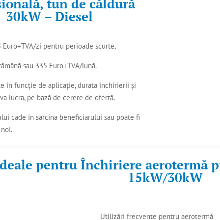
sională, tun de căldură
30kW – Diesel
5 Euro+TVA/zi pentru perioade scurte,
tămână sau 335 Euro+TVA/lună.
e în funcție de aplicație, durata închirierii și
 va lucra, pe bază de cerere de ofertă.
ului cade în sarcina beneficiarului sau poate fi
 noi.
ideale pentru Închiriere aerotermă p
15kW/30kW
Utilizări frecvente pentru aerotermă