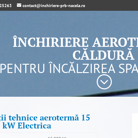
325263
contact@inchiriere-prb-nacela.ro
ÎNCHIRIERE AERO
CĂLDURĂ
PENTRU ÎNCĂLZIREA SPA
;
ții tehnice aerotermă 15
kW Electrica