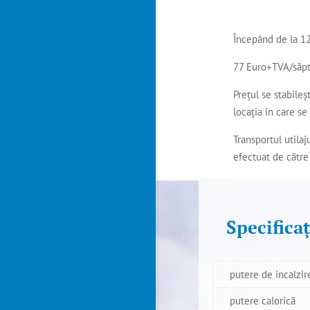
Începând de la 1
77 Euro+TVA/săp
Prețul se stabileșt
locația în care se
Transportul utilaj
efectuat de către
Specifica
putere de incalzir
putere calorică