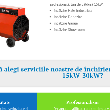
profesională, tun de căldură 15kW:
încălzire Hale industriale
încălzire Depozite
încălzire Garaje
încălzire Showroom
ă alegi serviciile noastre de închiri
15kW-30kW?
itate
Profesionalism
ima seriozitate si
Personalul calificat, cu experienta, va