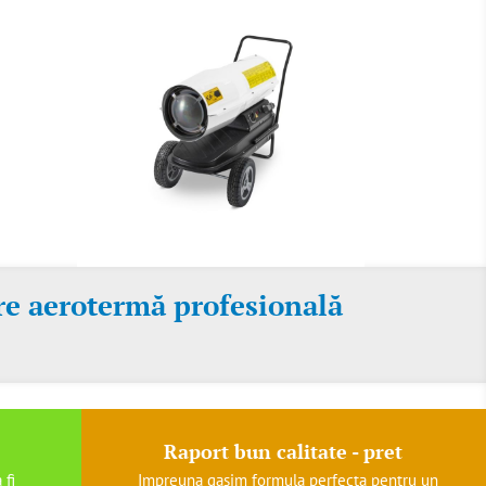
ere aerotermă profesională
Raport bun calitate - pret
 fi
Impreuna gasim formula perfecta pentru un