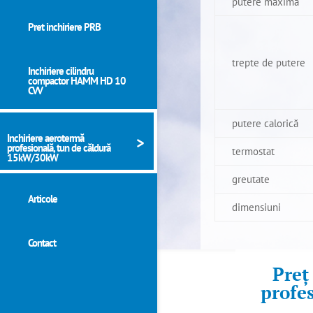
putere maximă
Pret inchiriere PRB
trepte de putere
Inchiriere cilindru
compactor HAMM HD 10
CVV
putere calorică
Inchiriere aerotermă
profesională, tun de căldură
termostat
15kW/30kW
greutate
Articole
dimensiuni
Contact
Preț
profe