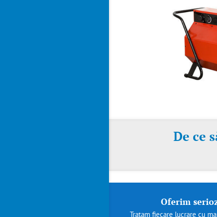
De ce s
Oferim serioz
Tratam fiecare lucrare cu max