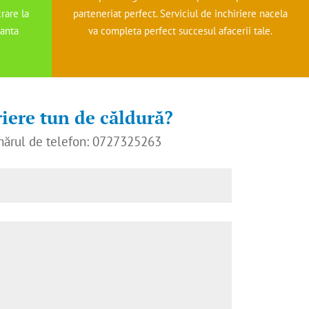
rare la
parteneriat perfect. Serviciul de inchiriere nacela
ranta
va completa perfect succesul afacerii tale.
riere tun de căldură?
umărul de telefon: 0727325263