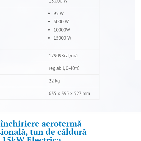
15.000 W
95 W
5000 W
10000W
15000 W
12909Kcal/oră
reglabil, 0-40°C
22 kg
635 x 395 x 527 mm
 închiriere aerotermă
sională, tun de căldură
15kW Electrica