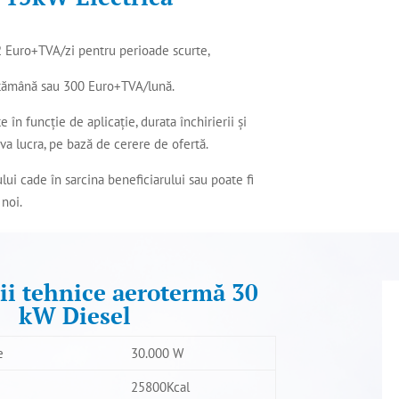
2 Euro+TVA/zi pentru perioade scurte,
tămână sau 300 Euro+TVA/lună.
e în funcție de aplicație, durata închirierii și
 va lucra, pe bază de cerere de ofertă.
ului cade în sarcina beneficiarului sau poate fi
 noi.
ții tehnice aerotermă 30
kW Diesel
e
30.000 W
25800Kcal