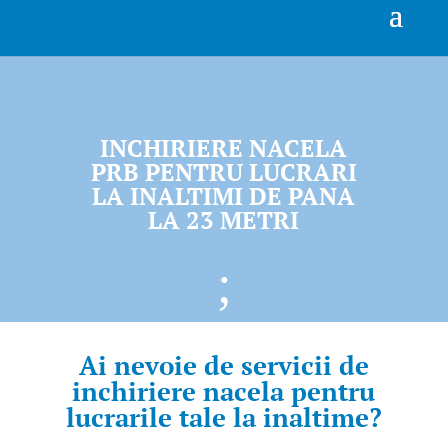
INCHIRIERE NACELA
PRB PENTRU LUCRARI
LA INALTIMI DE PANA
LA 23 METRI
;
Ai nevoie de servicii de
inchiriere nacela
pentru
lucrarile tale la inaltime?