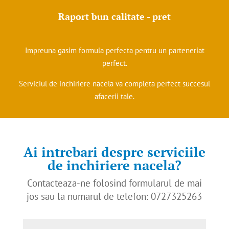
Raport bun calitate - pret
Impreuna gasim formula perfecta pentru un parteneriat
perfect.
Serviciul de inchiriere nacela va completa perfect succesul
afacerii tale.
Ai intrebari despre serviciile
de inchiriere nacela?
Contacteaza-ne folosind formularul de mai
jos sau la numarul de telefon: 0727325263