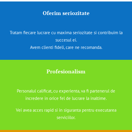
Oferim seriozitate
Tratam fiecare lucrare cu maxima seriozitate si contribuim la
succesul ei.
Avem clienti fideli, care ne recomanda.
Profesionalism
Personalul calificat, cu experienta, va fi partenerul de
incredere in orice fel de lucrare la inaltime.
Vei avea acces rapid si in siguranta pentru executarea
serviciilor.