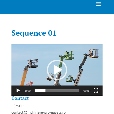
Sequence 01
Player
video
00:00
00:09
Contact
Email:
contact@inchiriere-prb-nacela.ro